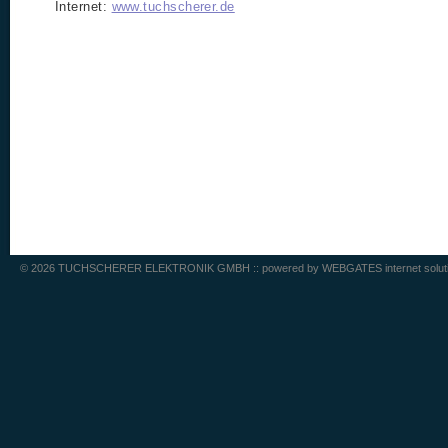
Internet:
www.tuchscherer.de
© 2026 TUCHSCHERER ELEKTRONIK GMBH :: powered by
WEBGATES internet solut