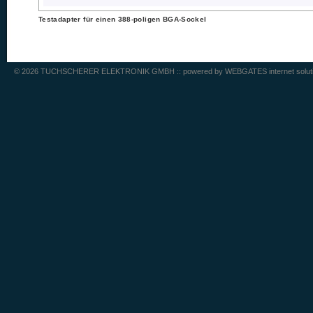
Testadapter für einen 388-poligen BGA-Sockel
© 2026 TUCHSCHERER ELEKTRONIK GMBH :: powered by
WEBGATES internet solut